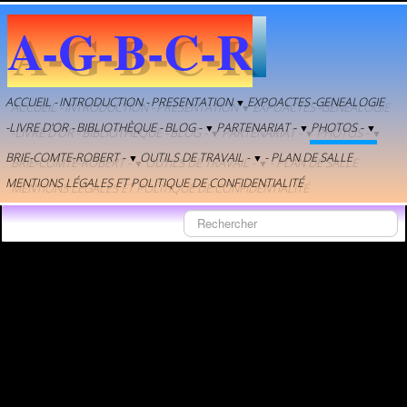
36 / 37
A-G-B-C-R
ACCUEIL -
INTRODUCTION -
PRESENTATION
EXPOACTES
-GENEALOGIE
▼
-LIVRE D'OR -
BIBLIOTHÈQUE -
BLOG -
PARTENARIAT -
PHOTOS -
▼
▼
▼
BRIE-COMTE-ROBERT -
OUTILS DE TRAVAIL -
- PLAN DE SALLE
▼
▼
MENTIONS LÉGALES ET POLITIQUE DE CONFIDENTIALITÉ
Les Médiévales de Brie