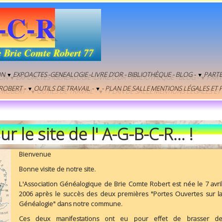
-C-R
e Brie Comte Robert 77
ON
EXPOACTES
-GENEALOGIE
-LIVRE D'OR -
BIBLIOTHÈQUE -
BLOG -
PARTE
▼
▼
ROBERT -
OUTILS DE TRAVAIL -
- PLAN DE SALLE
MENTIONS LÉGALES ET P
▼
▼
 le site de l' A-G-B-C-R... !
Bienvenue
Bonne visite de notre site.
L'Association Généalogique de Brie Comte Robert est née le 7 avri
2006 après le succès des deux premières "Portes Ouvertes sur l
Généalogie" dans notre commune.
Ces deux manifestations ont eu pour effet de brasser d