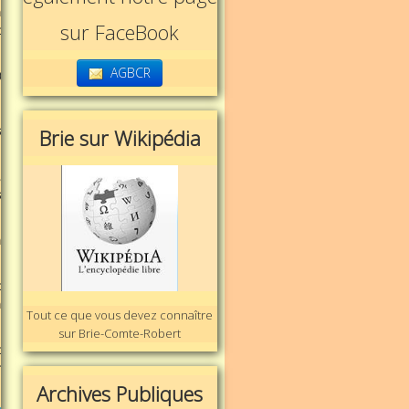
n
sur FaceBook
t
AGBCR
0
s
Brie sur Wikipédia
,
s
a
t
a
Tout ce que vous devez connaître
sur Brie-Comte-Robert
t
r
Archives Publiques