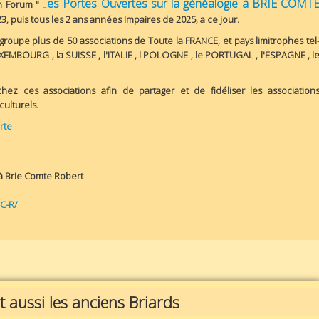
es Portes Ouvertes sur la généalogie à BRIE COMT
n Forum "
L
3, puis tous les 2 ans années Impaires de 2025, a ce jour.
upe plus de 50 associations de Toute la FRANCE, et pays limitrophes tel
MBOURG , la SUISSE , l'ITALIE , l POLOGNE , le PORTUGAL , l'ESPAGNE , l
hez ces associations afin de partager et de fidéliser les association
ulturels.
rte
 à Brie Comte Robert
C-R/
t aussi les anciens Briards