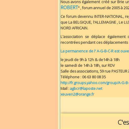
Nous avons également créé sur Brie u
ROBERT
" , forum annuel de 2005 à 202
Ce forum devennu INTER-NATIONAL, regro
que La BELGIQUE, l'ALLEMAGNE , Le LUXE
NORD AFRICAIN.
L'association se déplace également c
recontrées pendant ces déplacements c
La permanence de l' A-G-B-C-R est ouve
le jeudi de 9h à 12h & de14h à 18h
le samedi de 14h à 18h, sur RDV
Salle des associations, 59 rue PASTEUR
Téléphone : 06 63 80 08 35
http://fr.groups.yahoo.com/group/A-G-B-
Mail :
agbcr@laposte.net
xeuven2@orange.fr
C'es