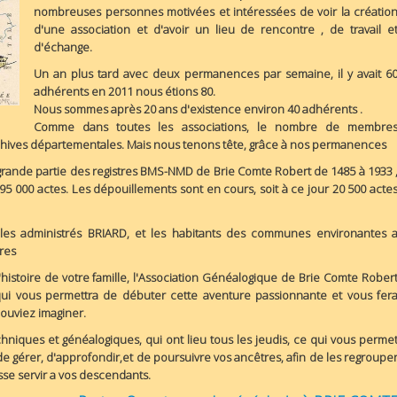
nombreuses personnes motivées et intéressées de voir la créatio
d'une association et d'avoir un lieu de rencontre , de travail e
d'échange.
Un an plus tard avec deux permanences par semaine, il y avait 6
adhérents en 2011 nous étions 80.
Nous sommes après 20 ans d'existence environ 40 adhérents .
Comme dans toutes les associations, le nombre de membre
archives départementales. Mais nous tenons tête, grâce à nos permanences
rande partie des registres BMS-NMD de Brie Comte Robert de 1485 à 1933 
95 000 actes. Les dépouillements sont en cours, soit à ce jour 20 500 acte
r les administrés BRIARD, et les habitants des communes environantes 
tres
l'histoire de votre famille, l'Association Généalogique de Brie Comte Rober
qui vous permettra de débuter cette aventure passionnante et vous fer
ouviez imaginer.
iques et généalogiques, qui ont lieu tous les jeudis, ce qui vous perme
 gérer, d'approfondir,et de poursuivre vos ancêtres, afin de les regroupe
isse servir a vos descendants.