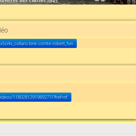
déo
x5ci4x_collaro-brie-comte-robert_fun
a
videos/1180281291989277/?fref=nf