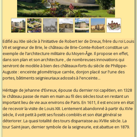
Edifié au XIIe siècle à l'initiative de Robert Ier de Dreux, frère du roi Louis
VII et seigneur de Brie, le château de Brie-Comte-Robert constitue un
exemple de l'architecture militaire du Moyen-Âge. Il propose en effet,
dans son plan et son architecture , de nombreuses innovations qui
serviront de modèle à bien des châteaux-forts du siècle de Philippe-
Auguste : enceinte géométrique carrée, donjon placé sur l'une des
portes, bâtiments seignieuriaux adossés à l'enceinte...
Héritage de Jehanne d'Evreux, épouse du dernier roi capétien, en 1328
le château passe de main en main au fil des siècles tout en restant un
important lieu de vie aux environs de Paris. En 1611, il est encore en état
de recevoir la visite de Louis XIII. Lentement abandonné à partir du XVIe
siècle, il voit petit à petit ses fossés comblés et son état général se
déteriorer. La quasi totalité des tours disparraisse au XVIIIe siècle. La
tour Saint-Jean, dernier symbole de la seigneurie, est abattue en 1879.