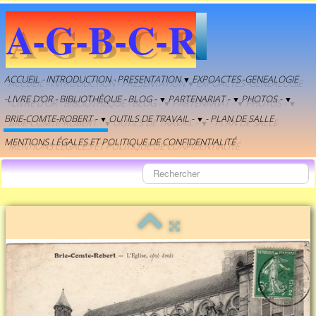
A-G-B-C-R
ACCUEIL -
INTRODUCTION -
PRESENTATION
EXPOACTES
-GENEALOGIE
▼
-LIVRE D'OR -
BIBLIOTHÈQUE -
BLOG -
PARTENARIAT -
PHOTOS -
▼
▼
▼
BRIE-COMTE-ROBERT -
OUTILS DE TRAVAIL -
- PLAN DE SALLE
▼
▼
MENTIONS LÉGALES ET POLITIQUE DE CONFIDENTIALITÉ