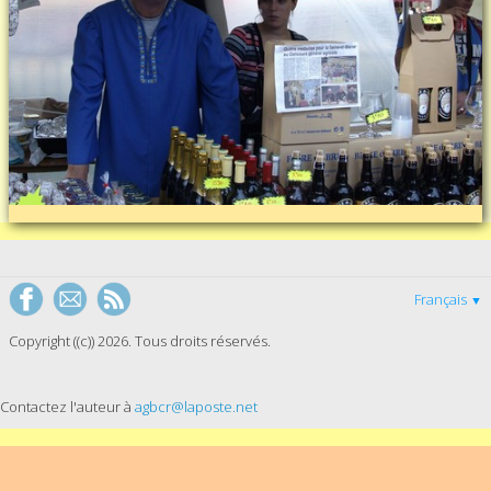
Français
▼
Copyright ((c)) 2026. Tous droits réservés.
Contactez l'auteur à
agbcr@laposte.net