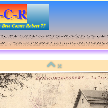
-C-R
e Brie Comte Robert 77
ON
EXPOACTES
-GENEALOGIE
-LIVRE D'OR -
BIBLIOTHÈQUE -
BLOG -
PARTE
▼
▼
AIL -
- PLAN DE SALLE
MENTIONS LÉGALES ET POLITIQUE DE CONFIDENTIA
▼