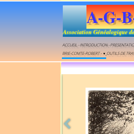
A-G-B
Association Généalogique d
ACCUEIL -
INTRODUCTION -
PRESENTATI
BRIE-COMTE-ROBERT -
OUTILS DE TRAV
▼