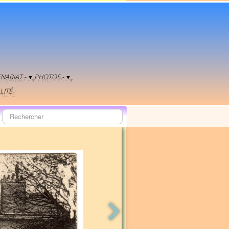
NARIAT -
PHOTOS -
▼
▼
LITÉ