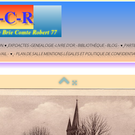
-C-R
e Brie Comte Robert 77
ON
EXPOACTES
-GENEALOGIE
-LIVRE D'OR -
BIBLIOTHÈQUE -
BLOG -
PARTE
▼
▼
AIL -
- PLAN DE SALLE
MENTIONS LÉGALES ET POLITIQUE DE CONFIDENTIA
▼