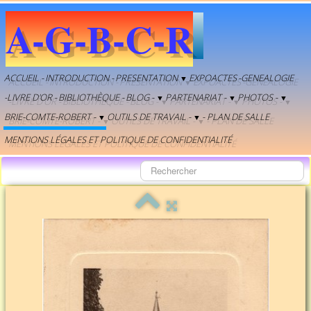
A-G-B-C-R
ACCUEIL -
INTRODUCTION -
PRESENTATION
EXPOACTES
-GENEALOGIE
▼
-LIVRE D'OR -
BIBLIOTHÈQUE -
BLOG -
PARTENARIAT -
PHOTOS -
▼
▼
▼
BRIE-COMTE-ROBERT -
OUTILS DE TRAVAIL -
- PLAN DE SALLE
▼
▼
MENTIONS LÉGALES ET POLITIQUE DE CONFIDENTIALITÉ