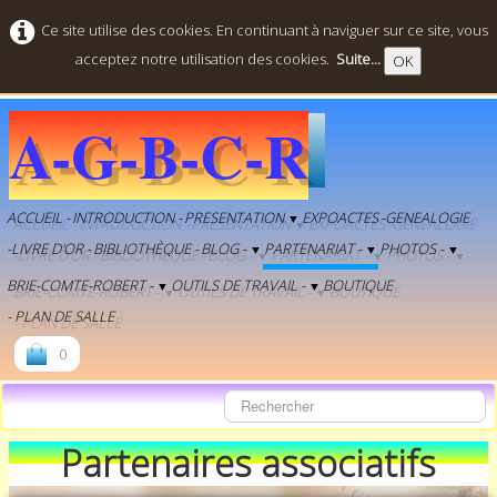
Ce site utilise des cookies. En continuant à naviguer sur ce site, vous
acceptez notre utilisation des cookies.
Suite...
OK
A-G-B-C-R
ACCUEIL -
INTRODUCTION -
PRESENTATION
EXPOACTES
-GENEALOGIE
▼
-LIVRE D'OR -
BIBLIOTHÈQUE -
BLOG -
PARTENARIAT -
PHOTOS -
▼
▼
▼
BRIE-COMTE-ROBERT -
OUTILS DE TRAVAIL -
BOUTIQUE
▼
▼
- PLAN DE SALLE
0
Partenaires associatifs