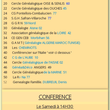
20 Cercle Généalogique OISE & SENLIS
60
22 Cercle Généalogique des OUCHES
45
24
CG Pontellois-Combalucien
77
26 S.G.H .Safran-Villaroche
77
28 G G R N
59 Nord
30 Généalogie
Aisne 02
32 Association généalogique de la
LOIRE 42
34 CE GEN CEB
Morbihan 56
36 G A M T (
Généalogie ALGERIE-MAROC-TUNISIE)
38 Les
CHEMINOTS
40 Conférencier sur l'Italie ' voir ci dessous '
42
C G de L'AUBE 10
44 Cercle
Généalogique de l'AISNE 02
46
Généa&Déco
ANGERS 49
48 Cercle Généalogique
de la MARNE 51
50 La R
e
Na 77
52
Genealogie Familile.
DUBREUIL Denis
CONFERENCE
Le Samedi à 14H30