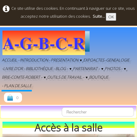
Ce site utilise des cookies. En continuant à naviguer sur ce site, vous
acceptez notre utilisation des cookies.
Suite...
OK
A-G-B-C-R
ACCUEIL -
INTRODUCTION -
PRESENTATION
EXPOACTES
-GENEALOGIE
▼
-LIVRE D'OR -
BIBLIOTHÈQUE -
BLOG -
PARTENARIAT -
PHOTOS -
▼
▼
▼
BRIE-COMTE-ROBERT -
OUTILS DE TRAVAIL -
BOUTIQUE
▼
▼
- PLAN DE SALLE
0
Accès à la salle