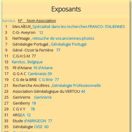
Exposants
Karolus
N° Nom Association
1 Mes AÏEUX
Spécialisé dans les recherches FRANCO- ITALIENNES
3 C-G- Aveyron
12
5 Net'Image ,
retouche de vos anciennes photos
7
Généalogie Portugal ,
Généalogie Portugal
9 Géné -Ozoir la Ferrière
77
11
C.G.H.S.M 77
13
Karolus , Belgique
15 Fil d'Ariane
Fil d'Ariane
17 G G A C
Cambraisis 59
19 C G de la BRIE
C G Brie 77
21 Recherche Ancêtres ,
Généalogie Professionnelle
23 Association Généalogique du VERTOU
44
25 GenVerre
GenVerre
27
GenBerry
18
29 C G V Y
78
31 ARG
EA 12
33 Etude
d'ABRIGEON 77
35 Généalogie
OISE 60