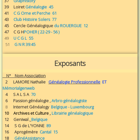
37
Graphistory
39 Loiret
Généalogie 45
41
C G Orne et Perche 61
43
Club Histoire Solers 77
45 Cercle Généalogique
du ROUERGUE 12
47 C G H
POHER ( 22-29 - 56 )
49
U C G L 55
51
G N R 39:45
Exposants
N° Nom Association
2 LAMORE Nathalie
Généalogie Professionnelle
ET
Mémorialgenweb
4 S A L S A
70
6 Passion généalogie ,
Arbro-généalogiste
8
Internet Généalogy
Belgique - Luxembourg
10 Archives et Culture ,
Librairie généalogique
12 Geniwal ,
Belgique
14 S G de L'YONNE
89
16 Aprogémère
Cantal 15
18
GénéAssistance