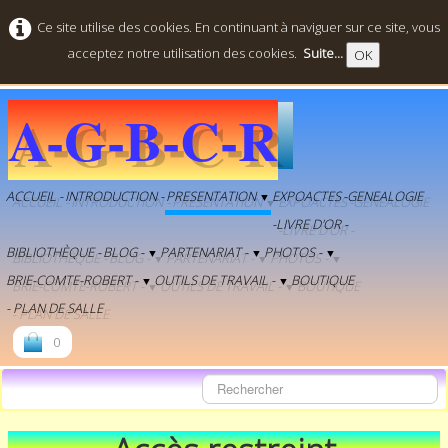
Ce site utilise des cookies. En continuant à naviguer sur ce site, vous
acceptez notre utilisation des cookies.
Suite...
OK
A-G-B-C-R
ACCUEIL -
INTRODUCTION -
PRESENTATION
EXPOACTES
-GENEALOGIE
▼
-LIVRE D'OR -
BIBLIOTHÈQUE -
BLOG -
PARTENARIAT -
PHOTOS -
▼
▼
▼
BRIE-COMTE-ROBERT -
OUTILS DE TRAVAIL -
BOUTIQUE
▼
▼
- PLAN DE SALLE
0