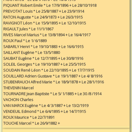
PIQUANT Robert Emile ° Le 17/9/1896 + Le 28/10/1918
PREVOTAT Louis ° Le 25/8/1887 + Le 23/9/1914
RATON Auguste ° Le 24/9/1873 + Le 26/3/1915
RAVIGNOT Léon ° Le 15/9/1895 + Le 12/10/1915
RIGAULT Jules ° Le 11/1/1867
RIVES Marcel Marius ° Le 13/8/1894 + Le 16/4/1917
ROUX Paul ° Le 1/ 6/1889
SABARLY Henri ° Le 19/10/1883 + Le 16/6/1915
SAILLANT Eugène ° Le 13/5/1880
SAUBAT Eugène ° Le 12/7/1895 + Le 30/8/1916
SOLEIL Georges ° Le 19/10/1887 + Le 25/5/1915
SOUDAIN René Léon ° Le 22/10/1895 + Le 17/7/1915
SOUILLARD Adrien Gustave ° Le 19/1/1887 + Le 4/ 8/1916
STUBENRAUCH Alfred Marie ° Le 18/9/1878 + Le 28/1/1916
THEVENIN Marcel
TOURNADRE Jean Baptiste ° Le 5/ 1/1885 + Le 30 /8 /1914
VACHON Charles
VAN MARCK Eugène ° Le 4/ 3/1887 + Le 13/2/1919
VENDEUIL Edmond ° Le 6/4/1895 + Le 14/7/1915
ROUX Maurice ° Le 22/7/1891
TOUCHE Marcel ° Le 26/9/1882 +