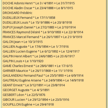
DOCHE Adonis Henri ° Le 3 / 4/1891 + Le 31/7/1915
DOCHE Aladin Oscar ° Le 23/4/1888 + Le 8/1/1915
DRONSARD Frédéric
DUDILLIEUX Fernand ° Le 17/11/1858
DUDILLIEUX Louis ° Le 15/ 9/1886 + Le 20/ 8/1918
DUPUY Joseph Daniel ° Le 27/2/1883 + Le 2/10/1914
FRANCES Raymond Désiré ° Le 9/10/1893 + Le 22/ 8/1914
FRANCES Marcel Fernand ° Le 26/1/1897 + Le 21/ 9/1919
GALON Jean + Le 10/ 3/1915
GALLIEN Auguste ° Le 17/6/1894 + Le 1/ 7/1916
GALLIEN Lucien Eugene ° Le 6/12/1892 + Le 12/4/1917
GALPIN Henri Albert ° Le 24/6/1885 + Le 20 /6/1917
GALPIN Louis + Le 1/10/1920
GAME Charles Ernest ° Le 28/6/1881 + Le 17/ 6/15
GARNIER Maurice ° Le 26/11/1868 + Le 11/ 1/1916
GAULANDEAU Fernand Paul ° Le 25/5/1893 + Le 6/9/1914
GAUTREAU Eugène Arsene ° Le 24/9/1896 + Le 14/9/1918
GEANT Ernest ° Le 3/12/1891 + Le 23/8/1914
GEORGET Auguste ° Le 4/ 5/1891
GESBERT Léon ° Le 22/5/1876
GIBOUR Lucien ° Le 29/12/1894 + Le 23/3/1916
GOUPILLON Eugène + Le 29/4/1918