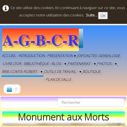
Ce site utilise des cookies. En continuant à naviguer sur ce site, vous
acceptez notre utilisation des cookies.
Suite...
OK
A-G-B-C-R
ACCUEIL -
INTRODUCTION -
PRESENTATION
EXPOACTES
-GENEALOGIE
▼
-LIVRE D'OR -
BIBLIOTHÈQUE -
BLOG -
PARTENARIAT -
PHOTOS -
▼
▼
▼
BRIE-COMTE-ROBERT -
OUTILS DE TRAVAIL -
BOUTIQUE
▼
▼
- PLAN DE SALLE
0
Monument aux Morts