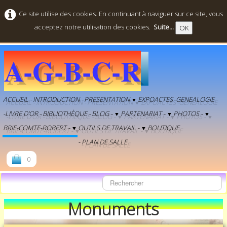
Ce site utilise des cookies. En continuant à naviguer sur ce site, vous
acceptez notre utilisation des cookies.
Suite...
OK
A-G-B-C-R
ACCUEIL -
INTRODUCTION -
PRESENTATION
EXPOACTES
-GENEALOGIE
▼
-LIVRE D'OR -
BIBLIOTHÈQUE -
BLOG -
PARTENARIAT -
PHOTOS -
▼
▼
▼
BRIE-COMTE-ROBERT -
OUTILS DE TRAVAIL -
BOUTIQUE
▼
▼
- PLAN DE SALLE
0
Monuments